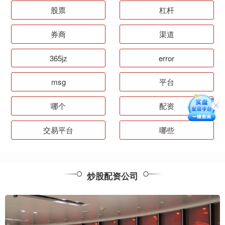
股票
杠杆
券商
渠道
365jz
error
msg
平台
哪个
配资
交易平台
哪些
炒股配资公司