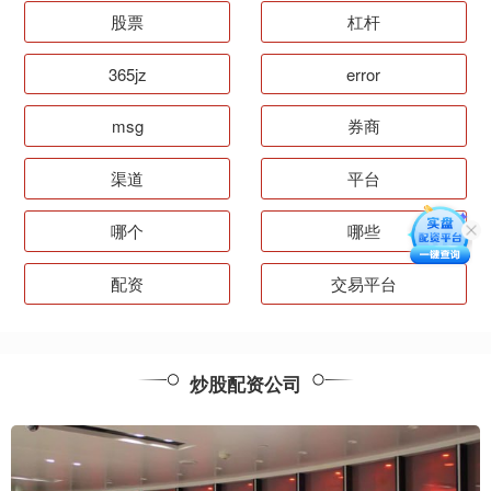
股票
杠杆
365jz
error
msg
券商
渠道
平台
哪个
哪些
配资
交易平台
炒股配资公司