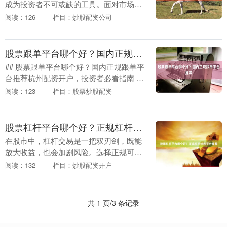
成为投资者不可或缺的工具。面对市场上
琳琅满目的平台，如何选择最适合自己的
阅读：126
栏目：炒股配资公司
那一个？本文将从专业角度出发，为您提
供全面的评测维度....
股票跟单平台哪个好？国内正规跟单平台推荐
## 股票跟单平台哪个好？国内正规跟单平
台推荐杭州配资开户，投资者必看指南 在
瞬息万变的股市中，个人投资者常常面临
阅读：123
栏目：股票炒股配资
信息不对称、经验不足等挑战。股票跟单
模式应运而....
股票杠杆平台哪个好？正规杠杆炒股平台推荐
在股市中，杠杆交易是一把双刃剑，既能
放大收益，也会加剧风险。选择正规可靠
的杠杆平台股票配资价格，是投资者控制
阅读：132
栏目：炒股配资开户
风险、保障资金安全的第一步。面对市场
上众多的杠杆平台....
共 1 页/3 条记录